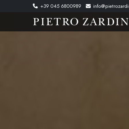
+39 045 6800989
info@pietrozardin